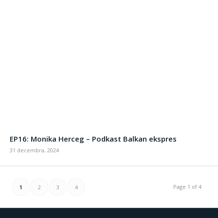
EP16: Monika Herceg – Podkast Balkan ekspres
31 decembra, 2024
Page 1 of 4
1
2
3
4