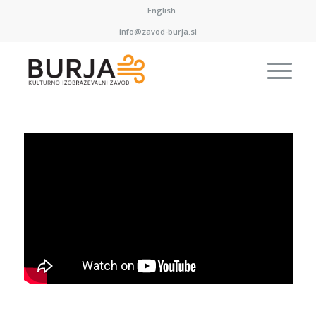
English
info@zavod-burja.si