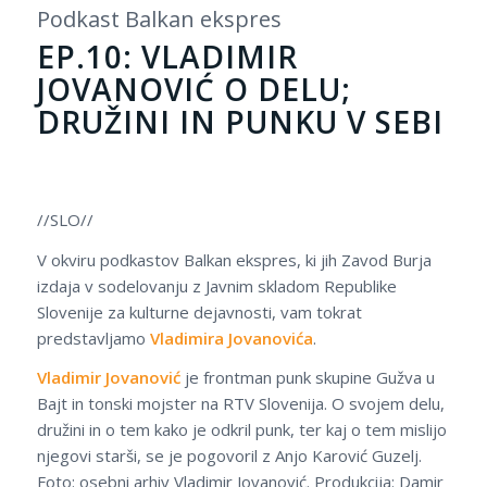
Podkast Balkan ekspres
EP.10: VLADIMIR
JOVANOVIĆ O DELU;
DRUŽINI IN PUNKU V SEBI
//SLO//
V okviru podkastov Balkan ekspres, ki jih Zavod Burja
izdaja v sodelovanju z Javnim skladom Republike
Slovenije za kulturne dejavnosti, vam tokrat
predstavljamo
Vladimira Jovanovića
.
Vladimir Jovanović
je frontman punk skupine Gužva u
Bajt in tonski mojster na RTV Slovenija. O svojem delu,
družini in o tem kako je odkril punk, ter kaj o tem mislijo
njegovi starši, se je pogovoril z Anjo Karović Guzelj.
Foto: osebni arhiv Vladimir Jovanović. Produkcija: Damir