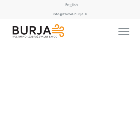
English
info@zavod-burja.si