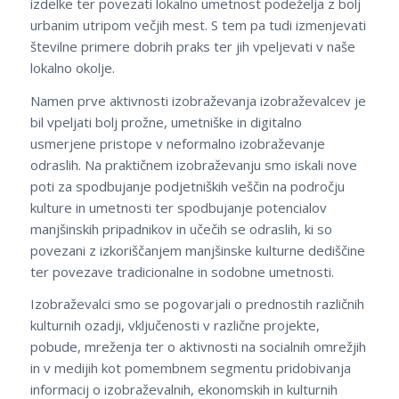
izdelke ter povezati lokalno umetnost podeželja z bolj
urbanim utripom večjih mest. S tem pa tudi izmenjevati
številne primere dobrih praks ter jih vpeljevati v naše
lokalno okolje.
Namen prve aktivnosti izobraževanja izobraževalcev je
bil vpeljati bolj prožne, umetniške in digitalno
usmerjene pristope v neformalno izobraževanje
odraslih. Na praktičnem izobraževanju smo iskali nove
poti za spodbujanje podjetniških veščin na področju
kulture in umetnosti ter spodbujanje potencialov
manjšinskih pripadnikov in učečih se odraslih, ki so
povezani z izkoriščanjem manjšinske kulturne dediščine
ter povezave tradicionalne in sodobne umetnosti.
Izobraževalci smo se pogovarjali o prednostih različnih
kulturnih ozadji, vključenosti v različne projekte,
pobude, mreženja ter o aktivnosti na socialnih omrežjih
in v medijih kot pomembnem segmentu pridobivanja
informacij o izobraževalnih, ekonomskih in kulturnih