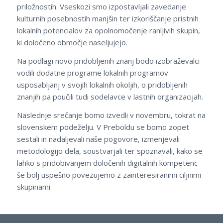
priložnostih. Vseskozi smo izpostavljali zavedanje
kulturnih posebnostih manjšin ter izkoriščanje pristnih
lokalnih potencialov za opolnomočenje ranljivih skupin,
ki določeno območje naseljujejo.
Na podlagi novo pridobljenih znanj bodo izobraževalci
vodili dodatne programe lokalnih programov
usposabljanj v svojih lokalnih okoljih, o pridobljenih
znanjih pa poučili tudi sodelavce v lastnih organizacijah.
Naslednje srečanje bomo izvedli v novembru, tokrat na
slovenskem podeželju. V Preboldu se bomo zopet
sestali in nadaljevali naše pogovore, izmenjevali
metodologijo dela, soustvarjali ter spoznavali, kako se
lahko s pridobivanjem določenih digitalnih kompetenc
še bolj uspešno povezujemo z zainteresiranimi ciljnimi
skupinami.