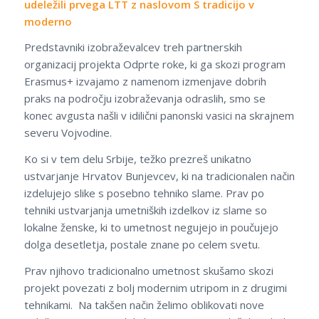
udeležili prvega LTT z naslovom S tradicijo v
moderno
Predstavniki izobraževalcev treh partnerskih
organizacij projekta Odprte roke, ki ga skozi program
Erasmus+ izvajamo z namenom izmenjave dobrih
praks na področju izobraževanja odraslih, smo se
konec avgusta našli v idilični panonski vasici na skrajnem
severu Vojvodine.
Ko si v tem delu Srbije, težko prezreš unikatno
ustvarjanje Hrvatov Bunjevcev, ki na tradicionalen način
izdelujejo slike s posebno tehniko slame. Prav po
tehniki ustvarjanja umetniških izdelkov iz slame so
lokalne ženske, ki to umetnost negujejo in poučujejo
dolga desetletja, postale znane po celem svetu.
Prav njihovo tradicionalno umetnost skušamo skozi
projekt povezati z bolj modernim utripom in z drugimi
tehnikami. Na takšen način želimo oblikovati nove