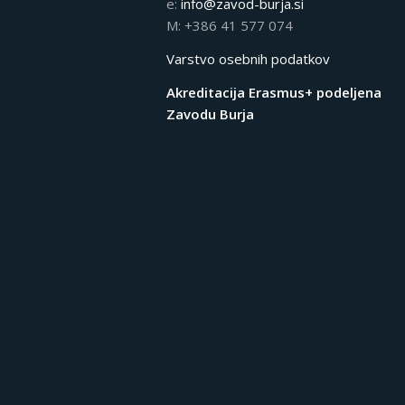
e:
info@zavod-burja.si
M: +386 41 577 074
Varstvo osebnih podatkov
Akreditacija Erasmus+ podeljena
Zavodu Burja