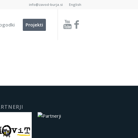
info@zavod-burja.si
English
ogodki
Projekti
RTNERJI