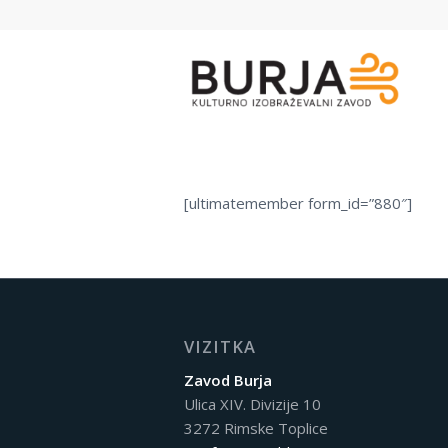
[ultimatemember form_id=”880″]
VIZITKA
Zavod Burja
Ulica XIV. Divizije 10
3272 Rimske Toplice